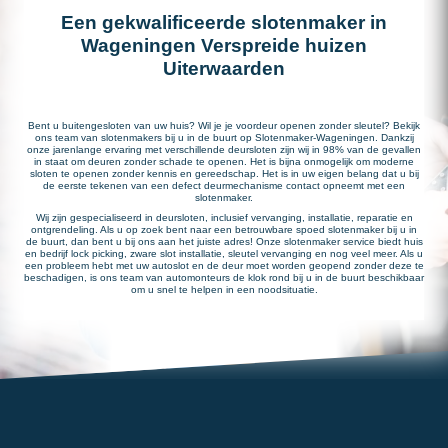
Een gekwalificeerde slotenmaker in
Wageningen Verspreide huizen
Uiterwaarden
Bent u buitengesloten van uw huis? Wil je je voordeur openen zonder sleutel? Bekijk
ons team van slotenmakers bij u in de buurt op Slotenmaker-Wageningen. Dankzij
onze jarenlange ervaring met verschillende deursloten zijn wij in 98% van de gevallen
in staat om deuren zonder schade te openen. Het is bijna onmogelijk om moderne
sloten te openen zonder kennis en gereedschap. Het is in uw eigen belang dat u bij
de eerste tekenen van een defect deurmechanisme contact opneemt met een
slotenmaker.
Wij zijn gespecialiseerd in deursloten, inclusief vervanging, installatie, reparatie en
ontgrendeling. Als u op zoek bent naar een betrouwbare spoed slotenmaker bij u in
de buurt, dan bent u bij ons aan het juiste adres! Onze slotenmaker service biedt huis
en bedrijf lock picking, zware slot installatie, sleutel vervanging en nog veel meer. Als u
een probleem hebt met uw autoslot en de deur moet worden geopend zonder deze te
beschadigen, is ons team van automonteurs de klok rond bij u in de buurt beschikbaar
om u snel te helpen in een noodsituatie.