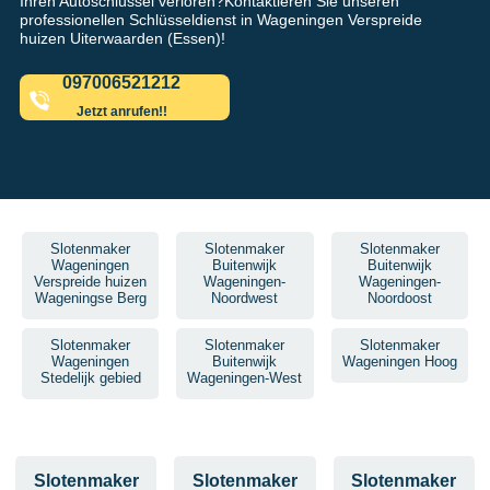
Ihren Autoschlüssel verloren?Kontaktieren Sie unseren
professionellen Schlüsseldienst in Wageningen Verspreide
huizen Uiterwaarden (Essen)!
097006521212
Jetzt anrufen!!
Slotenmaker
Slotenmaker
Slotenmaker
Wageningen
Buitenwijk
Buitenwijk
Verspreide huizen
Wageningen-
Wageningen-
Wageningse Berg
Noordwest
Noordoost
Slotenmaker
Slotenmaker
Slotenmaker
Wageningen
Buitenwijk
Wageningen Hoog
Stedelijk gebied
Wageningen-West
Slotenmaker
Slotenmaker
Slotenmaker