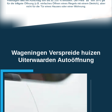
Feiertagen wird ein Aufschlag von bis zu 100 % erhoben. Der Preis "ab" von 39 € gilt
für die billigste Öffnung (z.B. einfaches Öffnen eines Riegels mit einem Dietrich), aber
nicht für die Tür eines Hauses oder einer Wohnung.
Wageningen Verspreide huizen
Uiterwaarden Autoöffnung