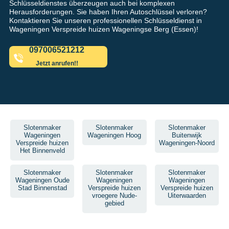
Schlüsseldienstes überzeugen auch bei komplexen
Herausforderungen. Sie haben Ihren Autoschlüssel verloren?
Kontaktieren Sie unseren professionellen Schlüsseldienst in
Wageningen Verspreide huizen Wageningse Berg (Essen)!
097006521212
Jetzt anrufen!!
Slotenmaker
Slotenmaker
Slotenmaker
Wageningen
Wageningen Hoog
Buitenwijk
Verspreide huizen
Wageningen-Noord
Het Binnenveld
Slotenmaker
Slotenmaker
Slotenmaker
Wageningen Oude
Wageningen
Wageningen
Stad Binnenstad
Verspreide huizen
Verspreide huizen
vroegere Nude-
Uiterwaarden
gebied