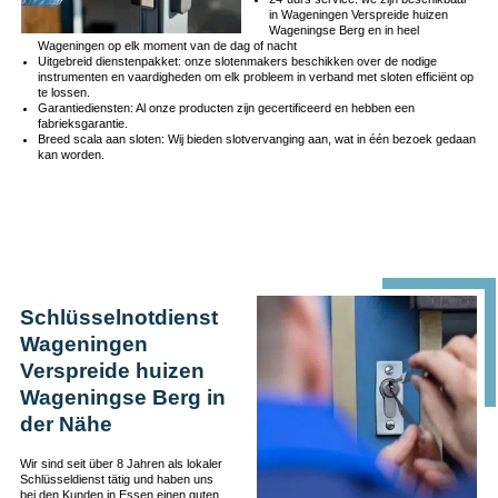
in Wageningen Verspreide huizen
Wageningse Berg en in heel
Wageningen op elk moment van de dag of nacht
Uitgebreid dienstenpakket: onze slotenmakers beschikken over de nodige
instrumenten en vaardigheden om elk probleem in verband met sloten efficiënt op
te lossen.
Garantiediensten: Al onze producten zijn gecertificeerd en hebben een
fabrieksgarantie.
Breed scala aan sloten: Wij bieden slotvervanging aan, wat in één bezoek gedaan
kan worden.
Schlüsselnotdienst
Wageningen
Verspreide huizen
Wageningse Berg in
der Nähe
Wir sind seit über 8 Jahren als lokaler
Schlüsseldienst tätig und haben uns
bei den Kunden in Essen einen guten