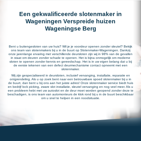
Een gekwalificeerde slotenmaker in
Wageningen Verspreide huizen
Wageningse Berg
Bent u buitengesloten van uw huis? Wil je je voordeur openen zonder sleutel? Bekijk
ons team van slotenmakers bij u in de buurt op Slotenmaker-Wageningen. Dankzij
onze jarenlange ervaring met verschillende deursloten zijn wij in 98% van de gevallen
in staat om deuren zonder schade te openen. Het is bijna onmogelijk om moderne
sloten te openen zonder kennis en gereedschap. Het is in uw eigen belang dat u bij
de eerste tekenen van een defect deurmechanisme contact opneemt met een
slotenmaker.
Wij zijn gespecialiseerd in deursloten, inclusief vervanging, installatie, reparatie en
ontgrendeling. Als u op zoek bent naar een betrouwbare spoed slotenmaker bij u in
de buurt, dan bent u bij ons aan het juiste adres! Onze slotenmaker service biedt huis
en bedrijf lock picking, zware slot installatie, sleutel vervanging en nog veel meer. Als u
een probleem hebt met uw autoslot en de deur moet worden geopend zonder deze te
beschadigen, is ons team van automonteurs de klok rond bij u in de buurt beschikbaar
om u snel te helpen in een noodsituatie.