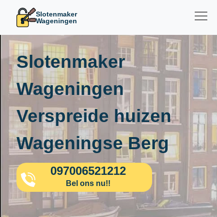
Slotenmaker
Wageningen
Slotenmaker
Wageningen
Verspreide huizen
Wageningse Berg
097006521212
Bel ons nu!!