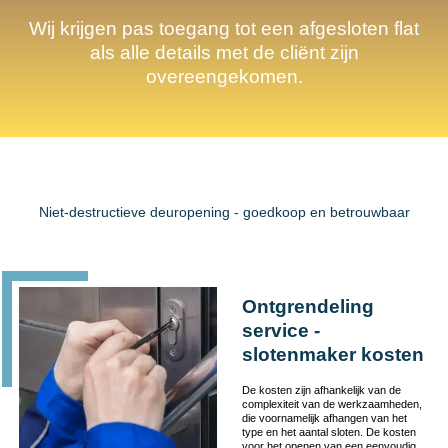
Wij krijgen pas toegang tot een afgesloten flat
als alle details met de cliënt zijn
overeengekomen.
Niet-destructieve deuropening - goedkoop en betrouwbaar
Ontgrendeling
service -
slotenmaker kosten
De kosten zijn afhankelijk van de
complexiteit van de werkzaamheden,
die voornamelijk afhangen van het
type en het aantal sloten. De kosten
voor het openen van een eenvoudig