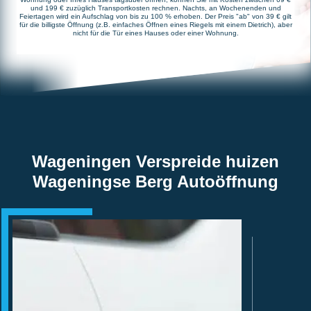
und 199 € zuzüglich Transportkosten rechnen. Nachts, an Wochenenden und
Feiertagen wird ein Aufschlag von bis zu 100 % erhoben. Der Preis "ab" von 39 € gilt
für die billigste Öffnung (z.B. einfaches Öffnen eines Riegels mit einem Dietrich), aber
nicht für die Tür eines Hauses oder einer Wohnung.
Wageningen Verspreide huizen
Wageningse Berg Autoöffnung