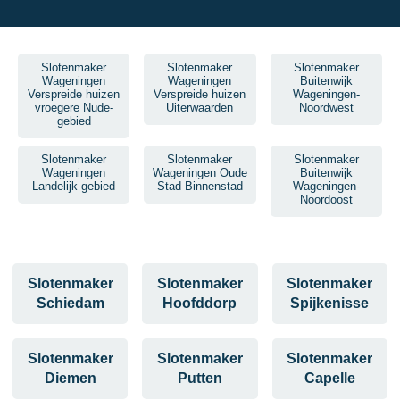
Slotenmaker
Slotenmaker
Slotenmaker
Wageningen
Wageningen
Buitenwijk
Verspreide huizen
Verspreide huizen
Wageningen-
vroegere Nude-
Uiterwaarden
Noordwest
gebied
Slotenmaker
Slotenmaker
Slotenmaker
Wageningen
Wageningen Oude
Buitenwijk
Landelijk gebied
Stad Binnenstad
Wageningen-
Noordoost
Slotenmaker
Slotenmaker
Slotenmaker
Schiedam
Hoofddorp
Spijkenisse
Slotenmaker
Slotenmaker
Slotenmaker
Diemen
Putten
Capelle