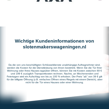
Wichtige Kundeninformationen von
slotenmakerswageningen.nl
Da die von uns beschäftigten Schlüsseldienste unabhängige Auftragnehmer sind,
werden die Kosten für die Dienstleistung von ihnen bestimmt. Wenn Sie die Tür Ihrer
Wohnung oder Ihres Hauses tagsüber öffnen, können Sie mit Kosten zwischen 69 €
und 199 € zuzüglich Transportkosten rechnen. Nachts, an Wochenenden und
Feiertagen wird ein Aufschlag von bis zu 100 % erhoben. Der Preis "ab" von 39 € gilt
für die billigste Öffnung (z.B. einfaches Öffnen eines Riegels mit einem Dietrich), aber
nicht für die Tür eines Hauses oder einer Wohnung.