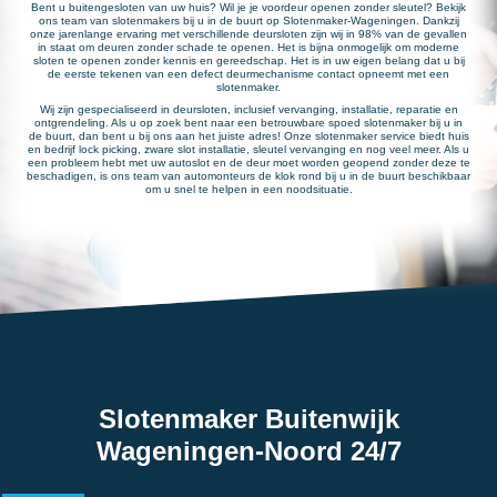
Bent u buitengesloten van uw huis? Wil je je voordeur openen zonder sleutel? Bekijk
ons team van slotenmakers bij u in de buurt op Slotenmaker-Wageningen. Dankzij
onze jarenlange ervaring met verschillende deursloten zijn wij in 98% van de gevallen
in staat om deuren zonder schade te openen. Het is bijna onmogelijk om moderne
sloten te openen zonder kennis en gereedschap. Het is in uw eigen belang dat u bij
de eerste tekenen van een defect deurmechanisme contact opneemt met een
slotenmaker.
Wij zijn gespecialiseerd in deursloten, inclusief vervanging, installatie, reparatie en
ontgrendeling. Als u op zoek bent naar een betrouwbare spoed slotenmaker bij u in
de buurt, dan bent u bij ons aan het juiste adres! Onze slotenmaker service biedt huis
en bedrijf lock picking, zware slot installatie, sleutel vervanging en nog veel meer. Als u
een probleem hebt met uw autoslot en de deur moet worden geopend zonder deze te
beschadigen, is ons team van automonteurs de klok rond bij u in de buurt beschikbaar
om u snel te helpen in een noodsituatie.
Slotenmaker Buitenwijk
Wageningen-Noord 24/7