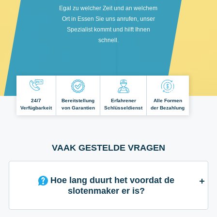
Egal zu welcher Zeit und an welchem
Ort in Essen Sie uns anrufen, unser
Spezialist kommt und hilft Ihnen
schnell.
24/7
Bereitstellung
Erfahrener
Alle Formen
Verfügbarkeit
von Garantien
Schlüsseldienst
der Bezahlung
VAAK GESTELDE VRAGEN
Hoe lang duurt het voordat de
slotenmaker er is?