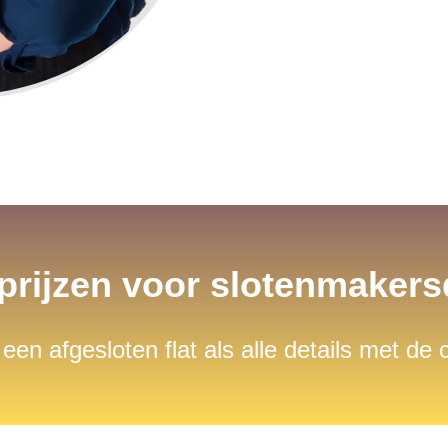
 prijzen voor slotenmaker
 een afgesloten flat als alle details met de