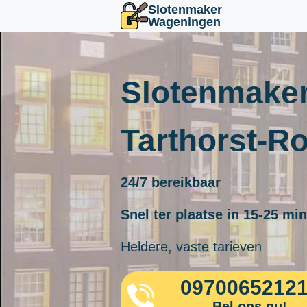
Slotenmaker
Wageningen
Slotenmaker
Tarthorst-R
24/7 bereikbaar
Snel ter plaatse in 15-25 mi
Heldere, vaste tarieven
0970065212
Bel ons nu!