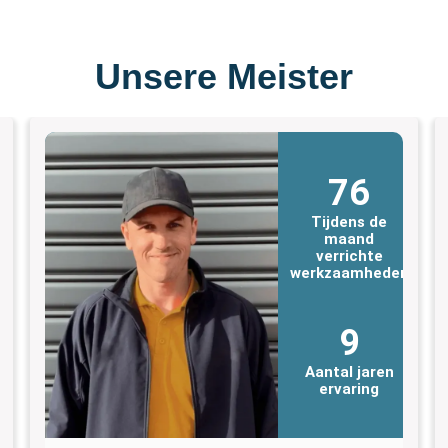
Unsere Meister
76
Tijdens de
maand
verrichte
n
werkzaamheden
9
Aantal jaren
ervaring