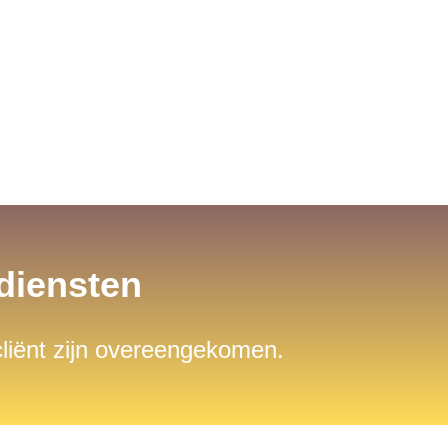
sdiensten
 cliënt zijn overeengekomen.