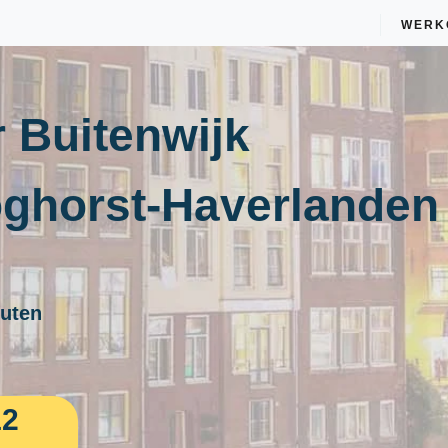
WERK
 Buitenwijk
oghorst-Haverlanden
nuten
12