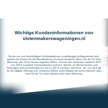
Wichtige Kundeninformationen von
slotenmakerswageningen.nl
Da die von uns beschäftigten Schlüsseldienste unabhängige Auftragnehmer sind,
werden die Kosten für die Dienstleistung von ihnen bestimmt. Wenn Sie die Tür Ihrer
Wohnung oder Ihres Hauses tagsüber öffnen, können Sie mit Kosten zwischen 69 €
und 199 € zuzüglich Transportkosten rechnen. Nachts, an Wochenenden und
Feiertagen wird ein Aufschlag von bis zu 100 % erhoben. Der Preis "ab" von 39 € gilt
für die billigste Öffnung (z.B. einfaches Öffnen eines Riegels mit einem Dietrich), aber
nicht für die Tür eines Hauses oder einer Wohnung.