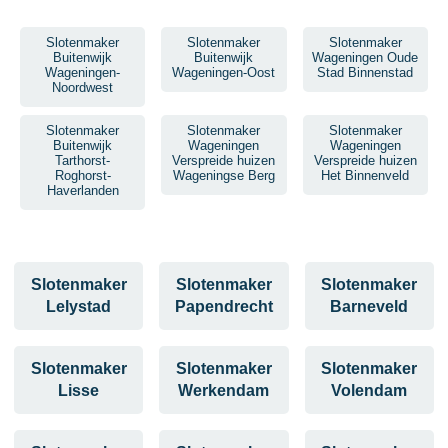
Slotenmaker
Slotenmaker
Slotenmaker
Buitenwijk
Buitenwijk
Wageningen Oude
Wageningen-
Wageningen-Oost
Stad Binnenstad
Noordwest
Slotenmaker
Slotenmaker
Slotenmaker
Buitenwijk
Wageningen
Wageningen
Tarthorst-
Verspreide huizen
Verspreide huizen
Roghorst-
Wageningse Berg
Het Binnenveld
Haverlanden
Slotenmaker
Slotenmaker
Slotenmaker
Lelystad
Papendrecht
Barneveld
Slotenmaker
Slotenmaker
Slotenmaker
Lisse
Werkendam
Volendam