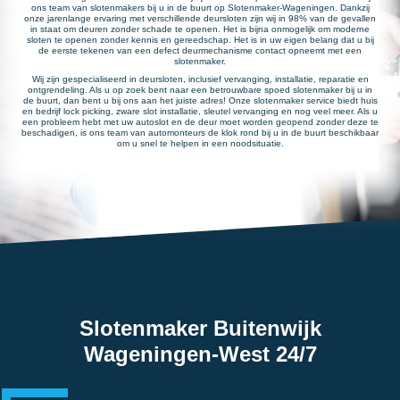
ons team van slotenmakers bij u in de buurt op Slotenmaker-Wageningen. Dankzij
onze jarenlange ervaring met verschillende deursloten zijn wij in 98% van de gevallen
in staat om deuren zonder schade te openen. Het is bijna onmogelijk om moderne
sloten te openen zonder kennis en gereedschap. Het is in uw eigen belang dat u bij
de eerste tekenen van een defect deurmechanisme contact opneemt met een
slotenmaker.
Wij zijn gespecialiseerd in deursloten, inclusief vervanging, installatie, reparatie en
ontgrendeling. Als u op zoek bent naar een betrouwbare spoed slotenmaker bij u in
de buurt, dan bent u bij ons aan het juiste adres! Onze slotenmaker service biedt huis
en bedrijf lock picking, zware slot installatie, sleutel vervanging en nog veel meer. Als u
een probleem hebt met uw autoslot en de deur moet worden geopend zonder deze te
beschadigen, is ons team van automonteurs de klok rond bij u in de buurt beschikbaar
om u snel te helpen in een noodsituatie.
Slotenmaker Buitenwijk
Wageningen-West 24/7