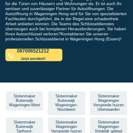
für die Türen von Häusern und Wohnungen da. Er ist auch Ihr
seriöser und zuverlässiger Partner für Autoöffnungen. Die
Autoöffnung in Wageningen Hoog wird für Sie von spezialisierten
Fachleuten durchgeführt, die in der Regel eine schadenfreie
Arbeit anbieten können. Die Teams des Schlüsseldienstes
überzeugen auch bei komplexen Herausforderungen. Sie haben
Ihren Autoschlüssel verloren?Kontaktieren Sie unseren
professionellen Schlüsseldienst in Wageningen Hoog (Essen)!
097006521212
Jetzt anrufen!!
Slotenmaker
Slotenmaker
Slotenmaker
Buitenwijk
Buitenwijk
Wageningen
Wageningen-West
Wageningen-
Verspreide huizen
Noordwest
Uiterwaarden
Slotenmaker
Slotenmaker
Slotenmaker
Buitenwijk
Wageningen
Wageningen
Tarthorst-
Verspreide huizen
Stedelijk gebied