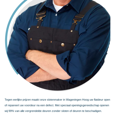
Tegen eerlijke prijzen maakt onze slotenmaker in Wageningen Hoog uw flatdeur open
of repareert uw voordeur na een defect. Met speciaal openingsgereedschap openen
wij 99% van alle vergrendelde deuren zonder sloten of deuren te beschadigen.