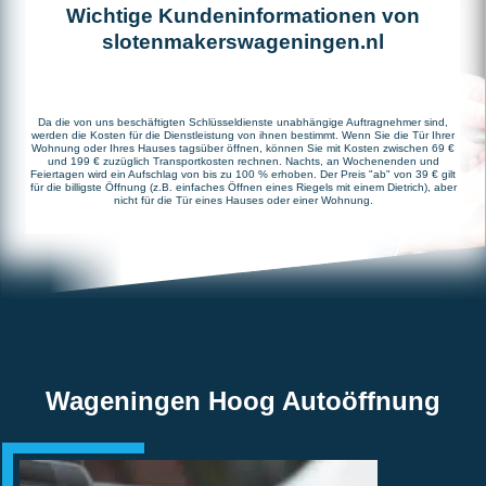
Wichtige Kundeninformationen von
slotenmakerswageningen.nl
Da die von uns beschäftigten Schlüsseldienste unabhängige Auftragnehmer sind,
werden die Kosten für die Dienstleistung von ihnen bestimmt. Wenn Sie die Tür Ihrer
Wohnung oder Ihres Hauses tagsüber öffnen, können Sie mit Kosten zwischen 69 €
und 199 € zuzüglich Transportkosten rechnen. Nachts, an Wochenenden und
Feiertagen wird ein Aufschlag von bis zu 100 % erhoben. Der Preis "ab" von 39 € gilt
für die billigste Öffnung (z.B. einfaches Öffnen eines Riegels mit einem Dietrich), aber
nicht für die Tür eines Hauses oder einer Wohnung.
Wageningen Hoog Autoöffnung