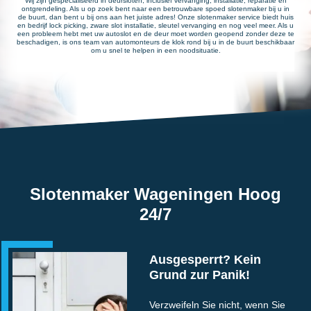
Wij zijn gespecialiseerd in deursloten, inclusief vervanging, installatie, reparatie en
ontgrendeling. Als u op zoek bent naar een betrouwbare spoed slotenmaker bij u in
de buurt, dan bent u bij ons aan het juiste adres! Onze slotenmaker service biedt huis
en bedrijf lock picking, zware slot installatie, sleutel vervanging en nog veel meer. Als u
een probleem hebt met uw autoslot en de deur moet worden geopend zonder deze te
beschadigen, is ons team van automonteurs de klok rond bij u in de buurt beschikbaar
om u snel te helpen in een noodsituatie.
Slotenmaker Wageningen Hoog
24/7
Ausgesperrt? Kein
Grund zur Panik!
Verzweifeln Sie nicht, wenn Sie