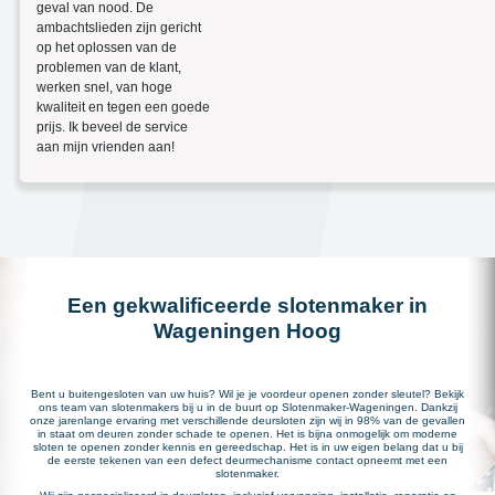
geval van nood. De
ambachtslieden zijn gericht
op het oplossen van de
problemen van de klant,
werken snel, van hoge
kwaliteit en tegen een goede
prijs. Ik beveel de service
aan mijn vrienden aan!
Een gekwalificeerde slotenmaker in
Wageningen Hoog
Bent u buitengesloten van uw huis? Wil je je voordeur openen zonder sleutel? Bekijk
ons team van slotenmakers bij u in de buurt op Slotenmaker-Wageningen. Dankzij
onze jarenlange ervaring met verschillende deursloten zijn wij in 98% van de gevallen
in staat om deuren zonder schade te openen. Het is bijna onmogelijk om moderne
sloten te openen zonder kennis en gereedschap. Het is in uw eigen belang dat u bij
de eerste tekenen van een defect deurmechanisme contact opneemt met een
slotenmaker.