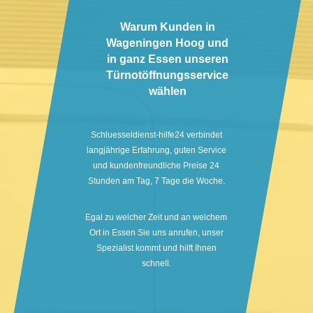
Warum Kunden in
Wageningen Hoog und
in ganz Essen unseren
Türnotöffnungsservice
wählen
Schluesseldienst-hilfe24 verbindet
langjährige Erfahrung, guten Service
und kundenfreundliche Preise 24
Stunden am Tag, 7 Tage die Woche.
Egal zu welcher Zeit und an welchem
Ort in Essen Sie uns anrufen, unser
Spezialist kommt und hilft Ihnen
schnell.